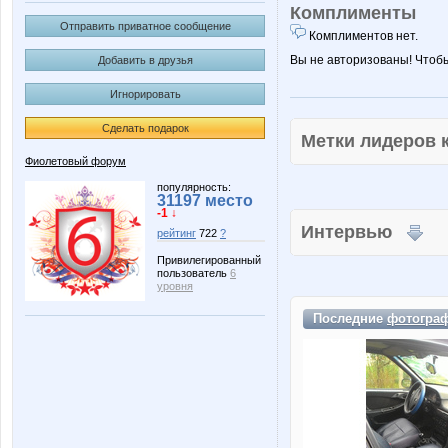
Комплименты
Отправить приватное сообщение
Комплиментов нет.
Вы не авторизованы! Чтоб
Добавить в друзья
Игнорировать
Сделать подарок
Метки лидеров
Фиолетовый форум
популярность:
31197 место
-1 ↓
Интервью
рейтинг
722
?
Привилегированный
пользователь
6
уровня
Последние
фотогра