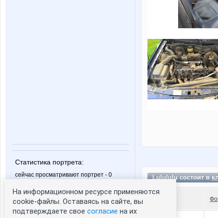
Статистика портрета:
сейчас просматривают портрет - 0
Lulululu состоит в
к
зарегистрированные пользователи
На информационном ресурсе применяются
посетившие портрет за 7 дней - 0
Фо
cookie-файлы. Оставаясь на сайте, вы
подтверждаете свое
согласие
на их