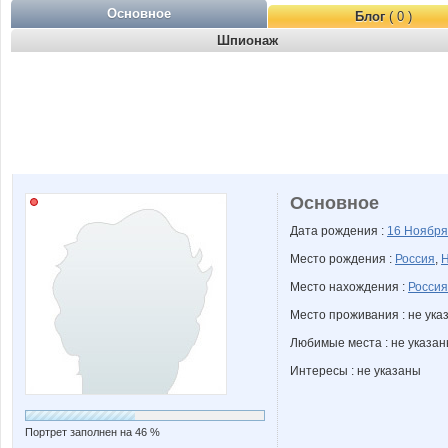
Основное
Блог
( 0 )
Шпионаж
Основное
Дата рождения :
16 Ноябр
Место рождения :
Россия
,
Н
Место нахождения :
Россия
Место проживания : не ука
Любимые места : не указа
Интересы : не указаны
Портрет заполнен на 46 %