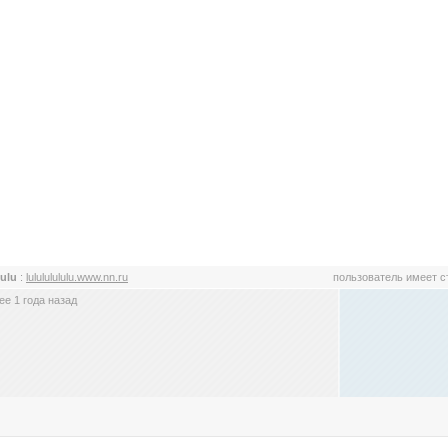
lulu
:
lulululululu.www.nn.ru
пользователь имеет 
е 1 года назад